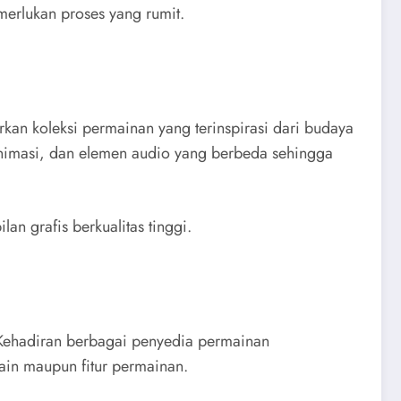
erlukan proses yang rumit.
kan koleksi permainan yang terinspirasi dari budaya
 animasi, dan elemen audio yang berbeda sehingga
an grafis berkualitas tinggi.
. Kehadiran berbagai penyedia permainan
ain maupun fitur permainan.