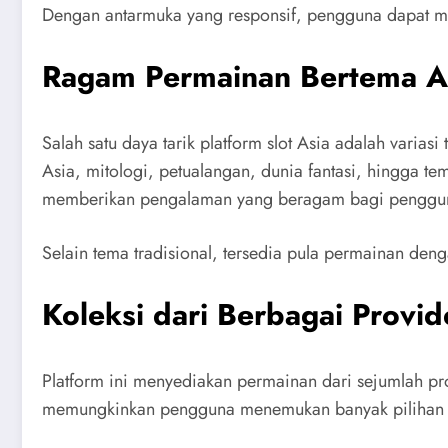
Dengan antarmuka yang responsif, pengguna dapat me
Ragam Permainan Bertema A
Salah satu daya tarik platform slot Asia adalah var
Asia, mitologi, petualangan, dunia fantasi, hingga 
memberikan pengalaman yang beragam bagi penggu
Selain tema tradisional, tersedia pula permainan deng
Koleksi dari Berbagai Provid
Platform ini menyediakan permainan dari sejumlah pro
memungkinkan pengguna menemukan banyak pilihan den