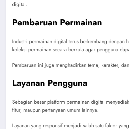
digital.
Pembaruan Permainan
Industri permainan digital terus berkembang dengan
koleksi permainan secara berkala agar pengguna dapat
Pembaruan ini juga menghadirkan tema, karakter, da
Layanan Pengguna
Sebagian besar platform permainan digital menyedi
fitur, maupun pertanyaan umum lainnya.
Layanan yang responsif menjadi salah satu faktor y