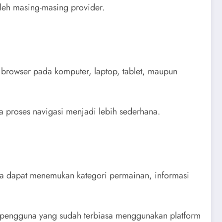
leh masing-masing provider.
browser pada komputer, laptop, tablet, maupun
 proses navigasi menjadi lebih sederhana.
a dapat menemukan kategori permainan, informasi
 pengguna yang sudah terbiasa menggunakan platform