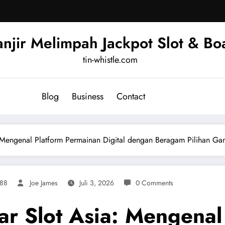
r Melimpah Jackpot Slot & Boac
tin-whistle.com
Blog
Business
Contact
engenal Platform Permainan Digital dengan Beragam Pilihan Ga
n88
Joe James
Juli 3, 2026
0 Comments
Slot Asia: Mengenal 