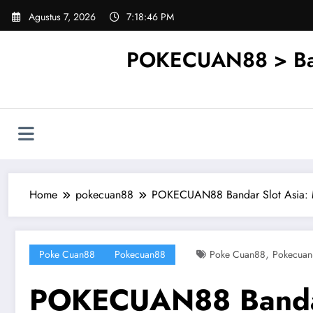
Skip
Agustus 7, 2026
7:18:48 PM
to
content
POKECUAN88 > Banji
Home
pokecuan88
POKECUAN88 Bandar Slot Asia: M
,
Poke Cuan88
Pokecuan88
Poke Cuan88
Pokecua
POKECUAN88 Bandar 