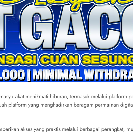
masyarakat menikmati hiburan, termasuk melalui platform p
uah platform yang menghadirkan beragam permainan digital
erikan akses yang praktis melalui berbagai perangkat, mu