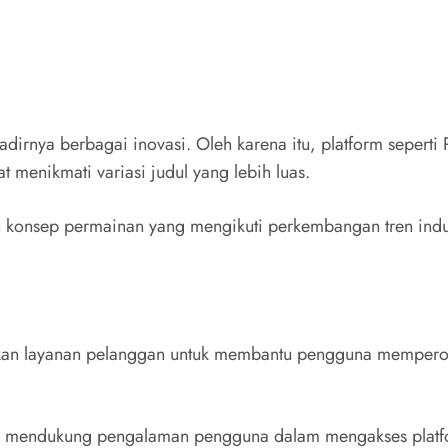
 hadirnya berbagai inovasi. Oleh karena itu, platform s
 menikmati variasi judul yang lebih luas.
n konsep permainan yang mengikuti perkembangan tren indus
akan layanan pelanggan untuk membantu pengguna memperol
ang mendukung pengalaman pengguna dalam mengakses platf