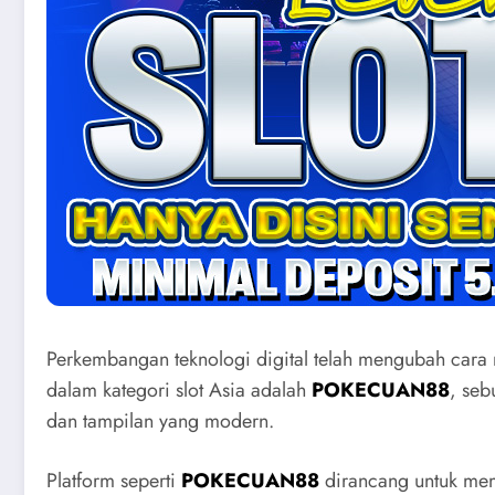
Perkembangan teknologi digital telah mengubah cara 
dalam kategori slot Asia adalah
POKECUAN88
, seb
dan tampilan yang modern.
Platform seperti
POKECUAN88
dirancang untuk memb