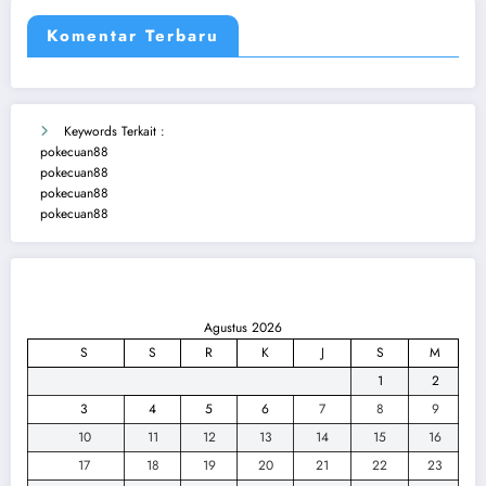
Komentar Terbaru
Keywords Terkait :
pokecuan88
pokecuan88
pokecuan88
pokecuan88
Agustus 2026
S
S
R
K
J
S
M
1
2
3
4
5
6
7
8
9
10
11
12
13
14
15
16
17
18
19
20
21
22
23