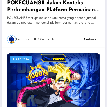
POKECUAN88 dalam Konteks
Perkembangan Platform Permainan
Digital di Asia
POKECUAN88 merupakan salah satu nama yang dapat dijumpai
dalam pembahasan mengenai platform permainan digital di…
Joe James
0 Comments
Read More
Juli 28, 2026