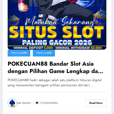
POKE CUAN88
POKECUAN88
POKECUAN88 Bandar Slot Asia
dengan Pilihan Game Lengkap dan
Akses Praktis
POKECUAN88 hadir sebagai salah satu platform hiburan digital
yang menawarkan beragam pilihan permainan slot dari…
Joe James
0 Comments
Read More