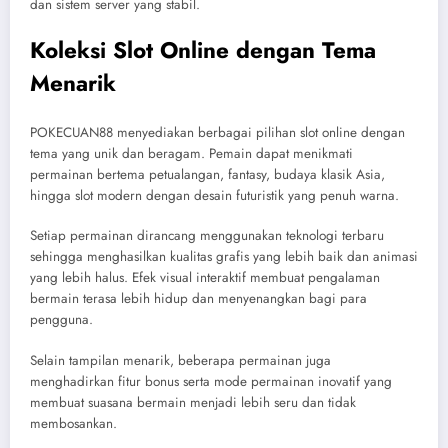
dan sistem server yang stabil.
Koleksi Slot Online dengan Tema
Menarik
POKECUAN88 menyediakan berbagai pilihan slot online dengan
tema yang unik dan beragam. Pemain dapat menikmati
permainan bertema petualangan, fantasy, budaya klasik Asia,
hingga slot modern dengan desain futuristik yang penuh warna.
Setiap permainan dirancang menggunakan teknologi terbaru
sehingga menghasilkan kualitas grafis yang lebih baik dan animasi
yang lebih halus. Efek visual interaktif membuat pengalaman
bermain terasa lebih hidup dan menyenangkan bagi para
pengguna.
Selain tampilan menarik, beberapa permainan juga
menghadirkan fitur bonus serta mode permainan inovatif yang
membuat suasana bermain menjadi lebih seru dan tidak
membosankan.