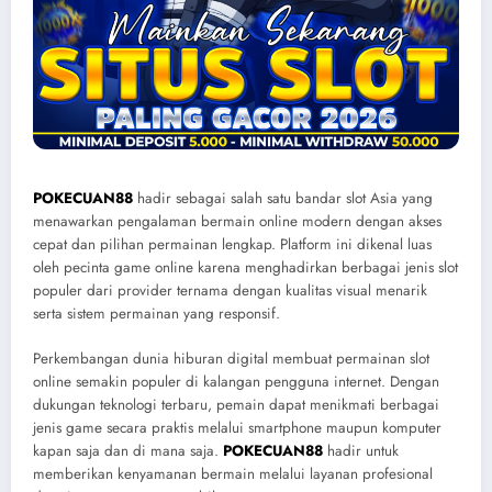
POKECUAN88
hadir sebagai salah satu bandar slot Asia yang
menawarkan pengalaman bermain online modern dengan akses
cepat dan pilihan permainan lengkap. Platform ini dikenal luas
oleh pecinta game online karena menghadirkan berbagai jenis slot
populer dari provider ternama dengan kualitas visual menarik
serta sistem permainan yang responsif.
Perkembangan dunia hiburan digital membuat permainan slot
online semakin populer di kalangan pengguna internet. Dengan
dukungan teknologi terbaru, pemain dapat menikmati berbagai
jenis game secara praktis melalui smartphone maupun komputer
kapan saja dan di mana saja.
POKECUAN88
hadir untuk
memberikan kenyamanan bermain melalui layanan profesional