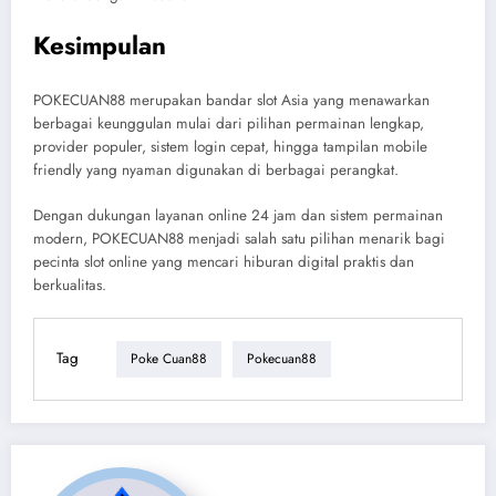
Kesimpulan
POKECUAN88 merupakan bandar slot Asia yang menawarkan
berbagai keunggulan mulai dari pilihan permainan lengkap,
provider populer, sistem login cepat, hingga tampilan mobile
friendly yang nyaman digunakan di berbagai perangkat.
Dengan dukungan layanan online 24 jam dan sistem permainan
modern, POKECUAN88 menjadi salah satu pilihan menarik bagi
pecinta slot online yang mencari hiburan digital praktis dan
berkualitas.
Tag
Poke Cuan88
Pokecuan88