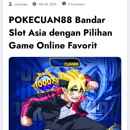
Joe James
Mei 26, 2026
0 Comments
POKECUAN88 Bandar
Slot Asia dengan Pilihan
Game Online Favorit