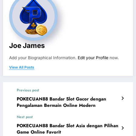
Joe James
Add your Biographical Information.
Edit your Profile
now.
View All Posts
Previous post
POKECUAN88 Bandar Slot Gacor dengan
Pengalaman Bermain Online Modern
Next post
POKECUAN88 Bandar Slot Asia dengan Pilihan
Game Online Favorit