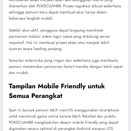
ditawarkan oleh POKECUAN88. Proses registrasi dibuat sederhana
sehingga pemain baru dapat membuat akun hanya dalam
beberapa langkah mudah.
Setelah akun aktif, pengguna dapat langsung menikmati
permainan melalui sistem login cepat yang didukung server
responsif. Hal ini membuat proses akses situs menjadi lebih
nyaman tanpa loading panjang.
Tampilan antarmuka yang ringan dan sederhana juga membantu
pemain menemukan permainan favorit mereka dengan lebih cepat
dan mudah.
Tampilan Mobile Friendly untuk
Semua Perangkat
Saat ini banyak pemain lebih memilih menggunakan smartphone
untuk menikmati game online karena lebih fleksibel dan praktis.
POKECUAN88 menghadirkan desain mobile friendly yang dapat
digunakan secara optimal di perangkat Android maupun iOS.