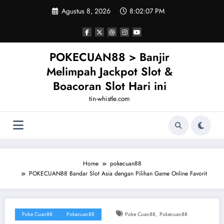
Skip
Agustus 8, 2026
8:02:08 PM
to
content
POKECUAN88 > Banjir
Melimpah Jackpot Slot &
Boacoran Slot Hari ini
tin-whistle.com
Home
pokecuan88
POKECUAN88 Bandar Slot Asia dengan Pilihan Game Online Favorit
,
Poke Cuan88
Pokecuan88
Poke Cuan88
Pokecuan88