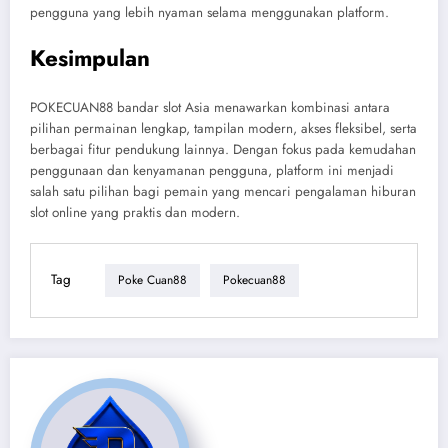
pengguna yang lebih nyaman selama menggunakan platform.
Kesimpulan
POKECUAN88 bandar slot Asia menawarkan kombinasi antara
pilihan permainan lengkap, tampilan modern, akses fleksibel, serta
berbagai fitur pendukung lainnya. Dengan fokus pada kemudahan
penggunaan dan kenyamanan pengguna, platform ini menjadi
salah satu pilihan bagi pemain yang mencari pengalaman hiburan
slot online yang praktis dan modern.
Tag
Poke Cuan88
Pokecuan88