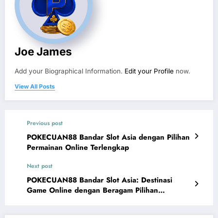
Joe James
Add your Biographical Information.
Edit your Profile
now.
View All Posts
Previous post
POKECUAN88 Bandar Slot Asia dengan Pilihan
Permainan Online Terlengkap
Next post
POKECUAN88 Bandar Slot Asia: Destinasi
Game Online dengan Beragam Pilihan
Permainan Modern