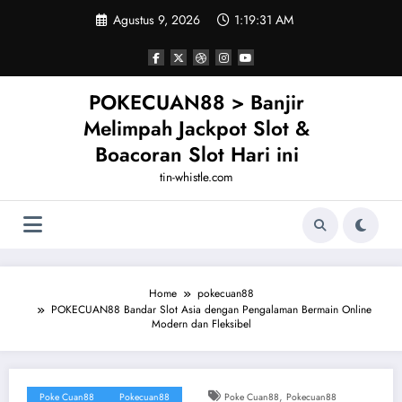
Skip
Agustus 9, 2026
1:19:32 AM
to
content
POKECUAN88 > Banjir
Melimpah Jackpot Slot &
Boacoran Slot Hari ini
tin-whistle.com
Home
pokecuan88
POKECUAN88 Bandar Slot Asia dengan Pengalaman Bermain Online
Modern dan Fleksibel
,
Poke Cuan88
Pokecuan88
Poke Cuan88
Pokecuan88