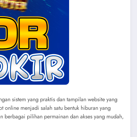
gan sistem yang praktis dan tampilan website yang
 online menjadi salah satu bentuk hiburan yang
n berbagai pilihan permainan dan akses yang mudah,