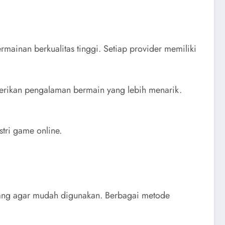
inan berkualitas tinggi. Setiap provider memiliki
erikan pengalaman bermain yang lebih menarik.
tri game online.
ang agar mudah digunakan. Berbagai metode