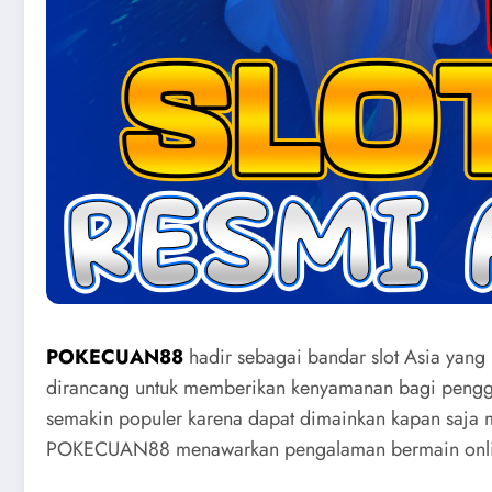
POKECUAN88
hadir sebagai bandar slot Asia yang
dirancang untuk memberikan kenyamanan bagi pengguna
semakin populer karena dapat dimainkan kapan saja
POKECUAN88 menawarkan pengalaman bermain onli