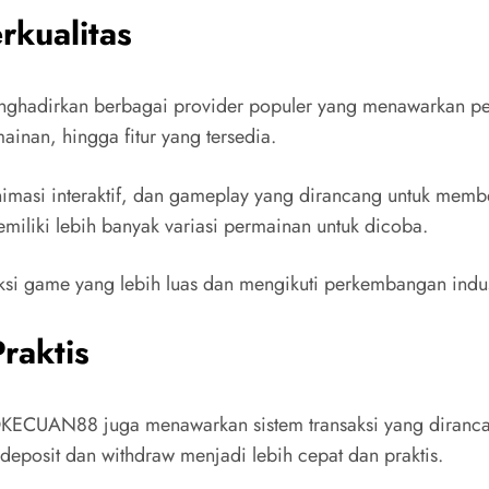
rkualitas
adirkan berbagai provider populer yang menawarkan perma
mainan, hingga fitur yang tersedia.
masi interaktif, dan gameplay yang dirancang untuk memb
iliki lebih banyak variasi permainan untuk dicoba.
i game yang lebih luas dan mengikuti perkembangan indus
raktis
OKECUAN88 juga menawarkan sistem transaksi yang diranc
posit dan withdraw menjadi lebih cepat dan praktis.