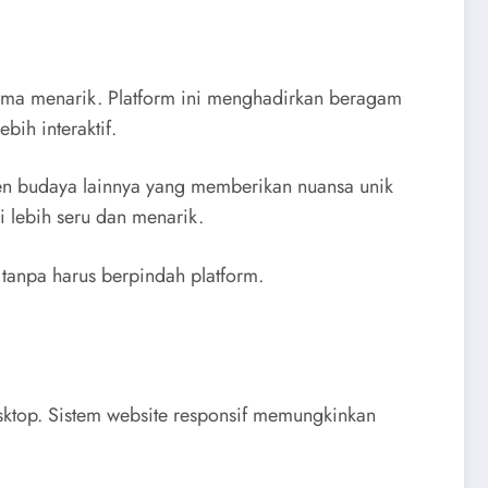
tema menarik. Platform ini menghadirkan beragam
bih interaktif.
en budaya lainnya yang memberikan nuansa unik
 lebih seru dan menarik.
anpa harus berpindah platform.
ktop. Sistem website responsif memungkinkan