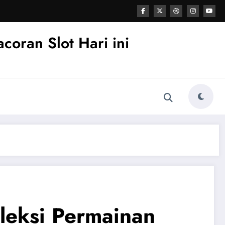
oran Slot Hari ini
eksi Permainan