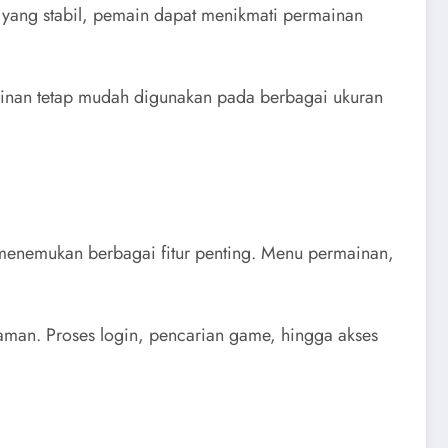
 yang stabil, pemain dapat menikmati permainan
ainan tetap mudah digunakan pada berbagai ukuran
nemukan berbagai fitur penting. Menu permainan,
man. Proses login, pencarian game, hingga akses