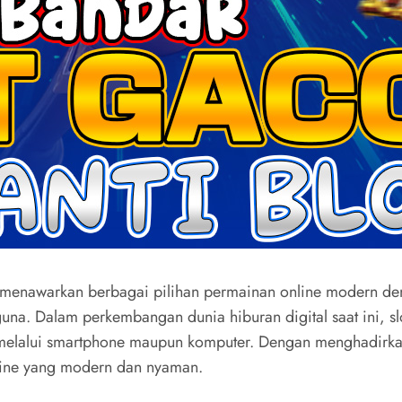
 menawarkan berbagai pilihan permainan online modern den
. Dalam perkembangan dunia hiburan digital saat ini, slot
 melalui smartphone maupun komputer. Dengan menghadirka
ne yang modern dan nyaman.