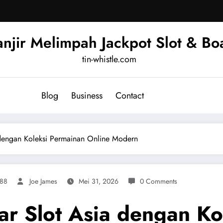
r Melimpah Jackpot Slot & Boac
tin-whistle.com
Blog
Business
Contact
ngan Koleksi Permainan Online Modern
n88
Joe James
Mei 31, 2026
0 Comments
Slot Asia dengan Kol