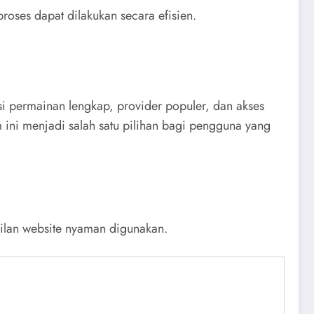
ses dapat dilakukan secara efisien.
permainan lengkap, provider populer, dan akses
m ini menjadi salah satu pilihan bagi pengguna yang
ilan website nyaman digunakan.