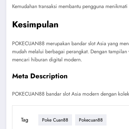
Kemudahan transaksi membantu pengguna menikmati pe
Kesimpulan
POKECUAN88 merupakan bandar slot Asia yang menaw
mudah melalui berbagai perangkat. Dengan tampilan web
mencari hiburan digital modern.
Meta Description
POKECUAN88 bandar slot Asia modern dengan koleksi
Tag
Poke Cuan88
Pokecuan88