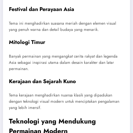
Festival dan Perayaan Asia
Tema ini menghadirkan suasana meriah dengan elemen visual
yang penuh warna dan detail budaya yang menarik.
Mitologi Timur
Banyak permainan yang mengangkat cerita rakyat dan legenda
Asia sebagai inspirasi utama dalam desain karakter dan latar
permainan.
Kerajaan dan Sejarah Kuno
Tema kerajaan menghadirkan nuansa klasik yang dipadukan
dengan teknologi visual modern untuk menciptakan pengalaman
yang lebih imersif.
Teknologi yang Mendukung
Permainan Modern