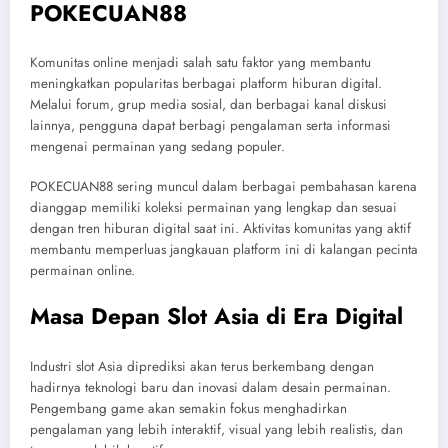
POKECUAN88
Komunitas online menjadi salah satu faktor yang membantu
meningkatkan popularitas berbagai platform hiburan digital.
Melalui forum, grup media sosial, dan berbagai kanal diskusi
lainnya, pengguna dapat berbagi pengalaman serta informasi
mengenai permainan yang sedang populer.
POKECUAN88 sering muncul dalam berbagai pembahasan karena
dianggap memiliki koleksi permainan yang lengkap dan sesuai
dengan tren hiburan digital saat ini. Aktivitas komunitas yang aktif
membantu memperluas jangkauan platform ini di kalangan pecinta
permainan online.
Masa Depan Slot Asia di Era Digital
Industri slot Asia diprediksi akan terus berkembang dengan
hadirnya teknologi baru dan inovasi dalam desain permainan.
Pengembang game akan semakin fokus menghadirkan
pengalaman yang lebih interaktif, visual yang lebih realistis, dan