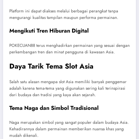
Platform ini dapat diakses melalui berbagai perangkat tanpa
mengurangi kualitas tampilan maupun performa permainan.
Mengikuti Tren Hiburan Digital
POKECUAN88 terus menghadirkan permainan yang sesuai dengan
perkembangan tren dan minat pengguna di kawasan Asia.
Daya Tarik Tema Slot Asia
Salah satu alasan mengapa slot Asia memiliki banyak penggemar
adalah karena tema-tema yang digunakan sering kali terinspirasi
dari budaya dan tradisi yang kaya akan sejarah.
Tema Naga dan Simbol Tradisional
Naga merupakan simbol yang sangat populer dalam budaya Asia.
Kehadirannya dalam permainan memberikan nuansa khas yang
mudah dikenali.