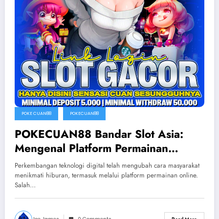
POKE CUAN88
POKECUAN88
POKECUAN88 Bandar Slot Asia:
Mengenal Platform Permainan
Digital dengan Beragam Pilihan
Perkembangan teknologi digital telah mengubah cara masyarakat
Game
menikmati hiburan, termasuk melalui platform permainan online.
Salah…