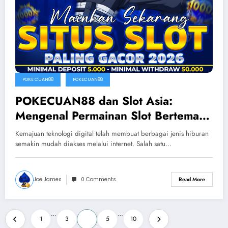
POKE CUAN88
POKECUAN88
POKECUAN88 dan Slot Asia:
Mengenal Permainan Slot Bertema
Asia Secara Informatif
Kemajuan teknologi digital telah membuat berbagai jenis hiburan
semakin mudah diakses melalui internet. Salah satu…
Joe James
0 Comments
Read More
Paginasi
…
…
1
3
4
5
10