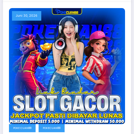
Juni 30, 2026
POKE CUAN88
POKECUAN88