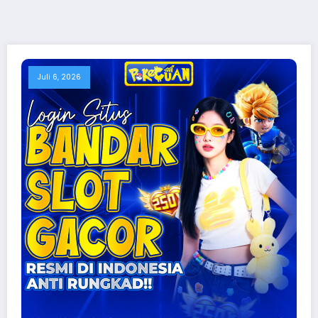
Juli 6, 2026