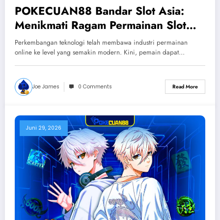
POKECUAN88 Bandar Slot Asia:
Menikmati Ragam Permainan Slot
Online dari Provider Terpercaya
Perkembangan teknologi telah membawa industri permainan
online ke level yang semakin modern. Kini, pemain dapat…
Joe James
0 Comments
Read More
Juni 29, 2026