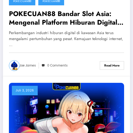
POKE CUAN88
POKECUAN88
POKECUAN88 Bandar Slot Asia:
Mengenal Platform Hiburan Digital
dengan Beragam Pilihan Permainan
Perkembangan industri hiburan digital di kawasan Asia terus
mengalami pertumbuhan yang pesat. Kemajuan teknologi internet,
…
Joe James
0 Comments
Read More
Juli 3, 2026