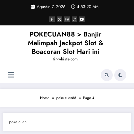
Skip
Agustus 7, 2026
4:53:21 AM
to
content
POKECUAN88 > Banjir
Melimpah Jackpot Slot &
Boacoran Slot Hari ini
tin-whistle.com
Home
poke cuan88
Page 4
poke cuan