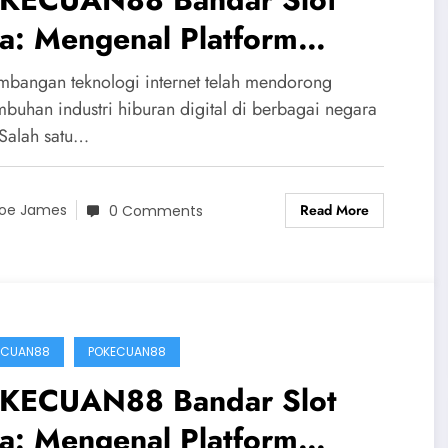
a: Mengenal Platform
mainan Digital dan
mbangan teknologi internet telah mendorong
rkembangannya
mbuhan industri hiburan digital di berbagai negara
 Salah satu…
Read More
oe James
0 Comments
 CUAN88
POKECUAN88
KECUAN88 Bandar Slot
a: Mengenal Platform