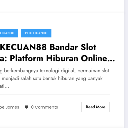
 CUAN88
POKECUAN88
KECUAN88 Bandar Slot
a: Platform Hiburan Online
ngan Koleksi Game Lengkap
ng berkembangnya teknologi digital, permainan slot
e menjadi salah satu bentuk hiburan yang banyak
ati…
Read More
oe James
0 Comments