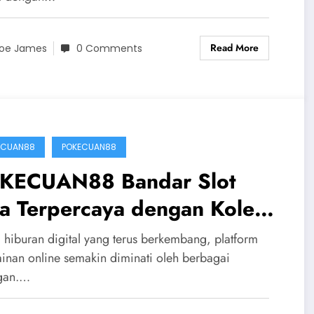
Read More
oe James
0 Comments
 CUAN88
POKECUAN88
KECUAN88 Bandar Slot
a Terpercaya dengan Koleksi
e Digital Terlengkap
a hiburan digital yang terus berkembang, platform
inan online semakin diminati oleh berbagai
gan.…