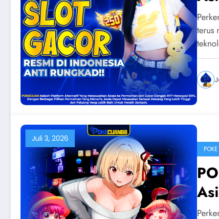
Hib
Perke
Be
terus
tekno
J
Juli 3, 2026
POKE
PO
Asi
Per
Perke