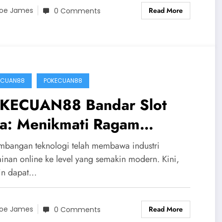
Read More
oe James
0 Comments
 CUAN88
POKECUAN88
KECUAN88 Bandar Slot
ia: Menikmati Ragam
mainan Slot Online dari
mbangan teknologi telah membawa industri
vider Terpercaya
inan online ke level yang semakin modern. Kini,
in dapat…
Read More
oe James
0 Comments