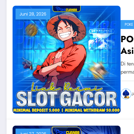
Juni 28, 2026
POKE
PO
Asi
de
Di te
Pe
perma
J
Juni 27, 2026