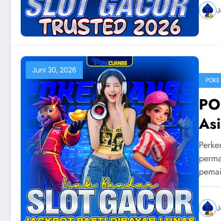
J
Juni 30, 2026
POKE
PO
As
Per
Perke
Pro
perma
pema
J