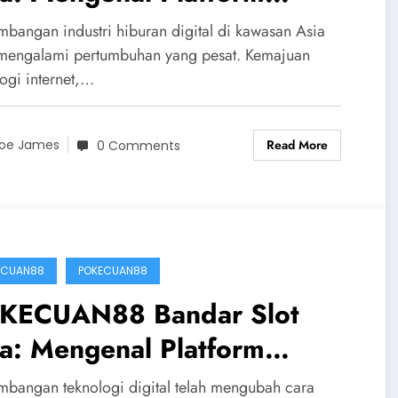
uran Digital dengan
mbangan industri hiburan digital di kawasan Asia
ragam Pilihan Permainan
 mengalami pertumbuhan yang pesat. Kemajuan
logi internet,…
Read More
oe James
0 Comments
 CUAN88
POKECUAN88
KECUAN88 Bandar Slot
a: Mengenal Platform
mainan Digital dengan
mbangan teknologi digital telah mengubah cara