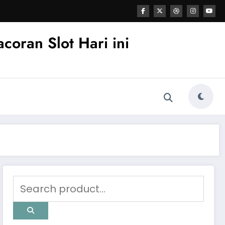
oran Slot Hari ini