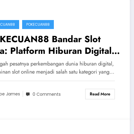
 CUAN88
POKECUAN88
KECUAN88 Bandar Slot
a: Platform Hiburan Digital
ngan Beragam Pilihan
ngah pesatnya perkembangan dunia hiburan digital,
rmainan
inan slot online menjadi salah satu kategori yang…
Read More
oe James
0 Comments